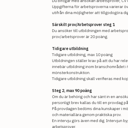
Du bifogar med ansökan arbetsprover, CV o
Uppgifterna för arbetsproverna varierar ö
utifrån dina möjligheter att tillgodogöra di
Särskilt prov/Arbetsprover steg 1
Du ansöker till utbildningen med arbetspro
prov/arbetsprover är 20 poäng.
Tidigare utbildning
Tidigare utbildning, max 10 poäng
Utbildningen ställer krav på att du har rel
innebär utbildning inom branschområdet i 
mönsterkonstruktion.
Tidigare utbildning skall verifieras med ko
Steg 2, max 90 poäng
Om du är behörig och har sänt in en ansö
personligt brev kallas du till en provdag p
På provdagen bedöms dina kunskaper i mö
och materiallära genom praktiska prov.
En intervju görs även med dig. Intervjun b
arbetsprover.