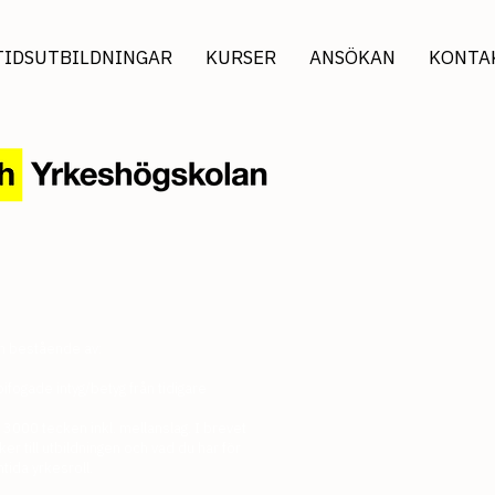
TIDSUTBILDNINGAR
KURSER
ANSÖKAN
KONTA
an bestående av:
fogade intyg/betyg från tidigare
 3000 tecken inkl. mellanslag. I brevet
ker till utbildningen och vad du har för
tida yrkesroll.