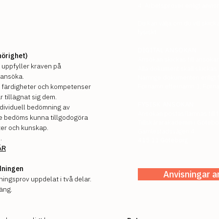
4. Arbetsprover enligt anvis
Du kan välja om du vill skic
fysiskt.
DIGITAL ANSÖKAN
hörighet)
Ansökan skickas till
ansokan
e uppfyller kraven på
Alla dokument skall skickas 
t ansöka.
Namnge dokumenten enligt f
, färdigheter och kompetenser
Förnamn.efternamn.1, Förn
 tillägnat sig dem.
FYSISK ANSÖKAN
dividuell bedömning av
Ansökan postas/lämnas till 
e bedöms kunna tillgodogöra
Tillskärarakademin i Götebo
eter och kunskap.
Gamlestadsvägen 4
.
415 11 Göteborg
ÄR
ldningen
Anvisningar 
ningsprov uppdelat i två delar.
äng.