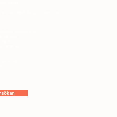
ningar nedan.
ka ansökan digitalt eller posta/lämna den
@tillskararakademin.se
.
i pdf format.
öljande:
amn.efternamn.2, osv…
följande adress:
rg
ansökan