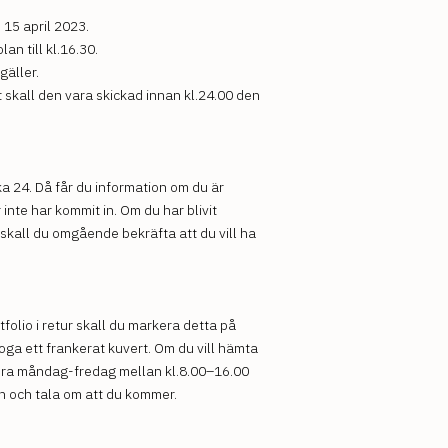
15 april 2023.
an till kl.16.30.
gäller.
t skall den vara skickad innan kl.24.00 den
a 24. Då får du information om du är
inte har kommit in. Om du har blivit
skall du omgående bekräfta att du vill ha
rtfolio i retur skall du markera detta på
ga ett frankerat kuvert. Om du vill hämta
t bra måndag-fredag mellan kl.8.00–16.00
an och tala om att du kommer.