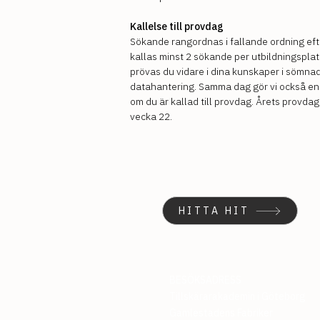
Kallelse till provdag
Sökande rangordnas i fallande ordning efte
kallas minst 2 sökande per utbildningsplat
prövas du vidare i dina kunskaper i sömna
datahantering. Samma dag gör vi också en i
om du är kallad till provdag. Årets provda
vecka 22.
HITTA HIT
BESÖKSADRESS
Tillskärarakademin i Göteborg
Gamlestadens Fabriker