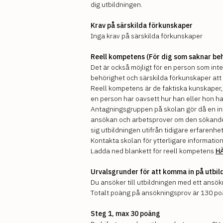
dig utbildningen.
Krav på särskilda förkunskaper
Inga krav på särskilda förkunskaper
Reell kompetens (För dig som saknar be
Det är också möjligt för en person som int
behörighet och särskilda förkunskaper at
Reell kompetens är de faktiska kunskaper
en person har oavsett hur han eller hon har
Antagningsgruppen på skolan gör då en in
ansökan och arbetsprover om den sökand
sig utbildningen utifrån tidigare erfarenh
Kontakta skolan för ytterligare information
Ladda ned blankett för reell kompetens
H
Urvalsgrunder för att komma in på utbi
Du ansöker till utbildningen med ett ansök
Totalt poäng på ansökningsprov är 130 po
Steg 1, max 30 poäng