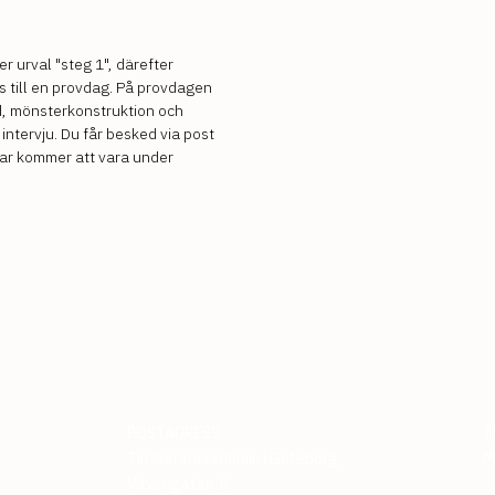
r urval "steg 1", därefter
s till en provdag. På provdagen
d, mönsterkonstruktion och
ntervju. Du får besked via post
gar kommer att vara under
T
POSTADRESS
M
Tillskärarakademin i Göteborg
Väverigatan 6