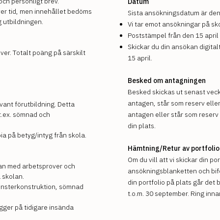
ch personligt brev.
Datum
ver tid, men innehållet bedöms
Sista ansökningsdatum är den 
g utbildningen.
Vi tar emot ansökningar på skol
Poststämpel från den 15 april 
Skickar du din ansökan digital
ver. Totalt poäng på särskilt
15 april.
Besked om antagningen
Besked skickas ut senast veck
antagen, står som reserv eller 
evant förutbildning. Detta
t.ex. sömnad och
antagen eller står som reserv 
din plats.
pia på betyg/intyg från skola.
Hämtning/Retur av portfolio
Om du vill att vi skickar din po
kan med arbetsprover och
ansökningsblanketten och bifo
å skolan.
din portfolio på plats går de
nsterkonstruktion, sömnad
t.o.m. 30 september. Ring inn
ygger på tidigare insända