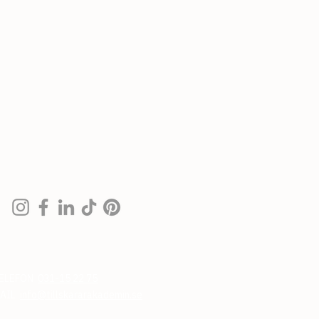
ELEFON
031-15 22 75
AIL
info@tillskararakademin.se