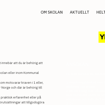
OM SKOLAN
AKTUELLT
HEL
innebär att du är behörig att
ANSÖKAN
kolan eller inom Kommunal
Du skall skicka in en ansök
som motsvarar kraven i 1 eller,
1. Ansökningsblankett med bi
utbildning o
ch ar
bete.
r Norge och där är behörig till
2. Ett personligt brev på max
skall du berätta varför du sö
 praktisk erfarenhet eller på
ambitioner och mål i din fram
rutsättningar att tillgodogöra
3. CV