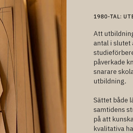
1980-TAL: UT
Att utbildni
antal i slute
studieförber
påverkade kn
snarare skol
utbildning.
Sättet både l
samtidens str
på att kunsk
kvalitativa ha