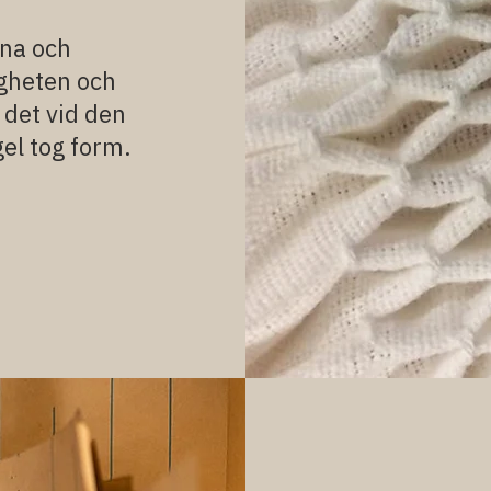
rna och
igheten och
 det vid den
el tog form.