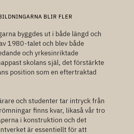
BILDNINGARNA BLIR FLER
ngarna byggdes ut i både längd och
t av 1980-talet och blev både
edande och yrkesinriktade
appast skolans själ, det förstärkte
ans position som en eftertraktad
ärare och studenter tar intryck från
ömningar finns kvar, likaså vår tro
aperna i konstruktion och det
ntverket är essentiellt för att