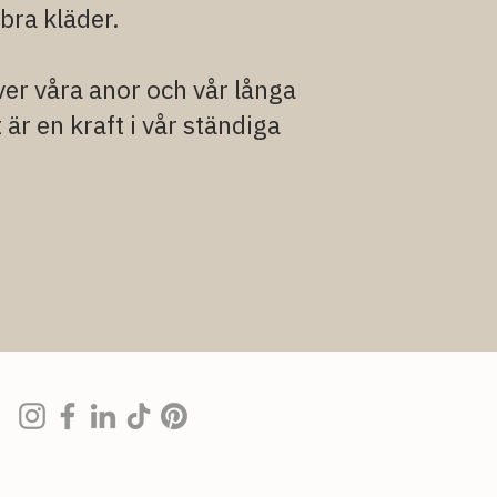
bra kläder
.
över våra anor och vår långa
 är en kraft i vår ständiga