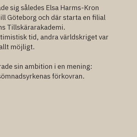
de sig således Elsa Harms-Kron
 till Göteborg
och där starta en filial
ms Tillskärarakademi.
timistisk tid, andra världskriget var
allt möjligt.
rade sin ambition i en mening:
ll sömnadsyrkenas förkovran.