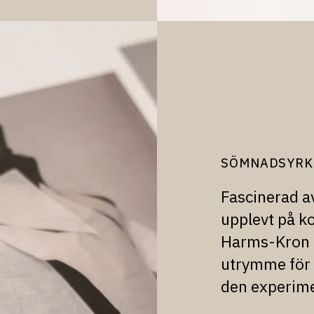
SÖMNADSYRK
Fascinerad a
upplevt på k
Harms-Kron f
utrymme för 
den experime