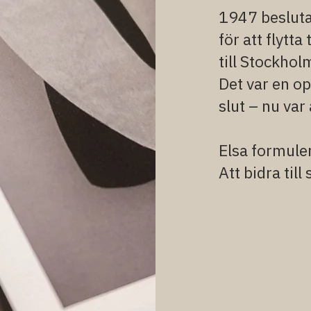
1947 besluta
för att flytta
till Stockhol
Det var en op
slut – nu var 
Elsa formule
Att bidra ti