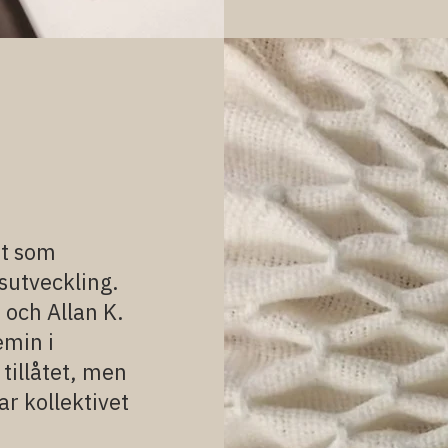
ot som
gsutveckling.
och Allan K.
emin i
 tillåtet, men
ar kollektivet