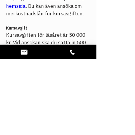
hemsida
. Du kan även ansöka om 
merkostnadslån för kursavgiften.
Kursavgift
Kursavgiften för läsåret är 50 000 
kr. Vid ansökan ska du sätta in 500 
kronor som anmälningsavgift, de 
pengarna räknas bort från 
årsavgiften. Bankgiro 5911-9362. 
Om du inte blir antagen betalar vi 
tillbaka anmälningsavgiften.
Materialkostnad
Du betalar själv för litteratur och 
annat studiematerial, precis som på 
en högskoleutbildning. 
Grundmaterial ingår i utbildningen.