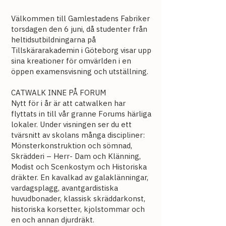
Välkommen till Gamlestadens Fabriker
torsdagen den 6 juni, då studenter från
heltidsutbildningarna på
Tillskärarakademin i Göteborg visar upp
sina kreationer för omvärlden i en
öppen examensvisning och utställning.
CATWALK INNE PÅ FORUM
Nytt för i år är att catwalken har
flyttats in till vår granne Forums härliga
lokaler. Under visningen ser du ett
tvärsnitt av skolans många discipliner:
Mönsterkonstruktion och sömnad,
Skrädderi – Herr- Dam och Klänning,
Modist och Scenkostym och Historiska
dräkter. En kavalkad av galaklänningar,
vardagsplagg, avantgardistiska
huvudbonader, klassisk skräddarkonst,
historiska korsetter, kjolstommar och
en och annan djurdräkt.