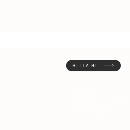
HITTA HIT
BESÖKSADRESS
Tillskärarakademin i Göteborg
Gamlestadens Fabriker
Väverigatan 6, Hus B1