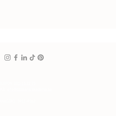
ELEFON
031-15 22 75
AIL
info@tillskararakademin.se
ANKGIRO 5911-9362