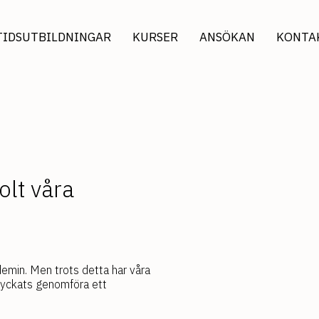
TIDSUTBILDNINGAR
KURSER
ANSÖKAN
KONTA
olt våra
demin. Men trots detta har våra
 lyckats genomföra ett