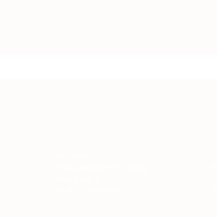
T
POSTADRESS
M
Tillskärarakademin i Göteborg
Väverigatan 6
B
SE - 415 11 Göteborg