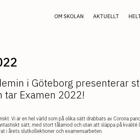
OM SKOLAN
AKTUELLT
HEL
022
demin i Göteborg presenterar st
m tar Examen 2022!
skt. Vi är en hel värld som på olika sätt drabbats av Corona pan
antastiskt sätt, med stort tålamod och utan att släppa på kvalité
rat i årets slutkollektioner och examensarbeten.