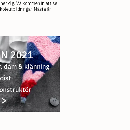
nner dig. Välkommen in att se
koleutbildningar. Nästa år
N 2021
r, dam & klänning
dist
onstruktör
>>