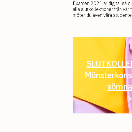
Examen 2021 är digital så du
alla slutkollektioner från vå
möter du även våra studenter
SLUTKOLLE
Mönsterkons
sömna