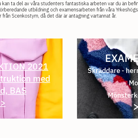
 kan ta del av våra studenters fantastiska arbeten var du än befi
r förberedande utbildning och examensarbeten från våra Yrkeshögs
 från Scenkostym, då det där är antagning vartannat år.
EXAME
KTION 2021
Skräddare - her
truktion med
Mo
d, BAS
Mönsterk
>>