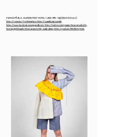
FILMAD PÅ BL.A. CLARION POST HOTEL / LJUD: JPB - High [NCS Release]
https://youtu.be/Tv6WImqSuxA
https://soundcloud.com/jpb
https://www.facebook.com/jayprodbeatz
https://twitter.com/gtaanis
Music provided by
NoCopyrightSounds Music promoted by Audio Library
https://youtu.be/R8ZRCXy5vhA