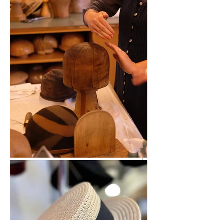
Hattsömnad
SOMMARKURS
KURSSTART:
14 JUNI
Förnamn
Efternamn
Email
Landskod
Telefonnummer
Adress