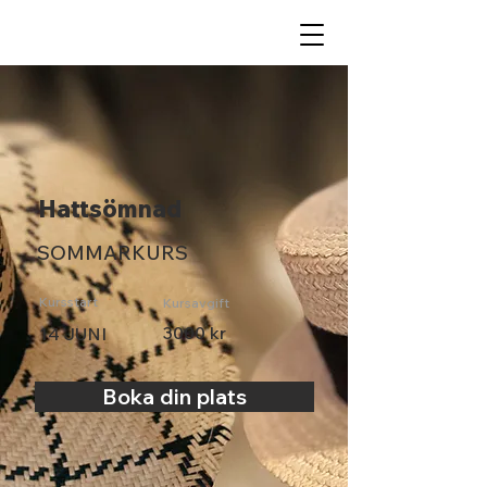
Hattsömnad
SOMMARKURS
Kursstart
Kursavgift
3000 kr
14 JUNI
Boka din plats