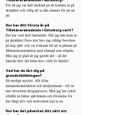
Tillskärarakademin i Göteborg?
För att jag var helt inriktad på att komma in på
skrädderi och villig att ta alla chanser för att nå
dit.
Hur har ditt första år på
Tillskärarakademin i Göteborg varit?
Det har varit helt fantastiskt. När jag inte kom in
på skrädderi förra året blev jag väldigt besviken
på mig själv och var tveksam till att ta platsen på
Mönsterkonstruktion med sömnad som erbjöds.
Men jag är glad att jag gjorde det – då det
faktiskt blev det bästa året i mitt liv hittills!
Vad har du lärt dig på
grundutbildningen?
Så otroligt mycket. Allt ifrån
mönsterkonstruktion och detaljs
ömnad – till en
mer utvecklad designprocess. Men jag har också
erhållit en bättre självkänsla och förståelse för
hur långt driv och motivation kan ta en.
Hur har det påverkat ditt sätt att