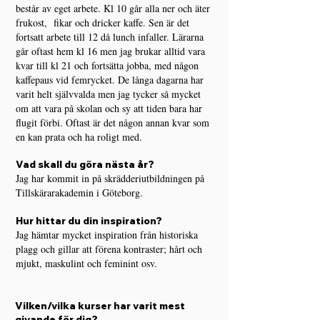
består av eget arbete. Kl 10 går alla ner och äter
frukost, fikar och dricker kaffe. Sen är det
fortsatt arbete till 12 då lunch infaller. Lärarna
går oftast hem kl 16 men jag brukar alltid vara
kvar till kl 21 och fortsätta jobba, med någon
kaffepaus vid femrycket. De långa dagarna har
varit helt självvalda men jag tycker så mycket
om att vara på skolan och sy att tiden bara har
flugit förbi. Oftast är det någon annan kvar som
en kan prata och ha roligt med.
Vad skall du göra nästa år?
Jag har kommit in på skrädderiutbildningen på
Tillskärarakademin i Göteborg.
Hur hittar du din inspiration?
Jag hämtar mycket inspiration från historiska
plagg och gillar att förena kontraster; hårt och
mjukt, maskulint och feminint osv.
Vilken/vilka kurser har varit mest
givande för dig?