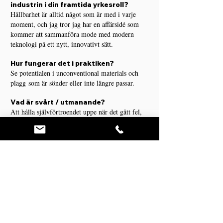
industrin i din framtida yrkesroll?
Hållbarhet är alltid något som är med i varje
moment, och jag tror jag har en affärsidé som
kommer att sammanföra mode med modern
teknologi på ett nytt, innovativt sätt.
Hur fungerar det i praktiken?
Se potentialen i unconventional materials och
plagg
som är sönder eller inte längre passar.
Vad är svårt / utmanande?
Att hålla självförtroendet uppe när det gått fel,
men det stärks varje gång en löser det.
Vad är roligt?
Allt! Men speciellt när en ser slutresultatet.
Läs mer om utbildningen
Mönsterkonstruktion med sömnad 40 V