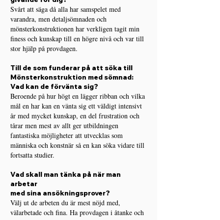
Svårt att säga då alla har samspelet med
varandra, men detaljsömnaden och
mönsterkonstruktionen har verkligen tagit min
finess och kunskap till en högre nivå och var till
stor hjälp på provdagen.
Till de som funderar på att söka till
Mönsterkonstruktion med sömnad:
Vad kan de förvänta sig?
Beroende på hur högt en lägger ribban och vilka
mål en har kan en vänta sig ett väldigt intensivt
år med mycket kunskap, en del frustration och
tårar men mest av allt ger utbildningen
fantastiska möjligheter att utvecklas som
människa och konstnär så en kan söka vidare till
fortsatta studier.
Vad skall man tänka på när man
arbetar
med sina ansökningsprover?
Välj ut de arbeten du är mest nöjd med,
välarbetade och fina. Ha provdagen i åtanke och