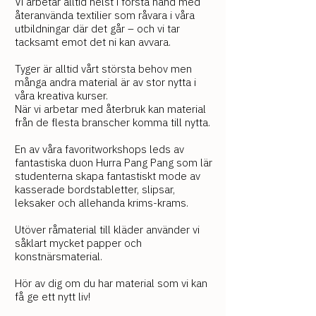
Vi arbetar alltid helst i första hand med
återanvända textilier som råvara i våra
utbildningar där det går – och vi tar
tacksamt emot det ni kan avvara.
Tyger är alltid vårt största behov men
många andra material är av stor nytta i
våra kreativa kurser.
När vi arbetar med återbruk kan material
från de flesta branscher komma till nytta.
En av våra favoritworkshops leds av
fantastiska duon Hurra Pang Pang som lär
studenterna skapa fantastiskt mode av
kasserade bordstabletter, slipsar,
leksaker och allehanda krims-krams.
Utöver råmaterial till kläder använder vi
såklart mycket papper och
konstnärsmaterial.
Hör av dig om du har material som vi ka
n
få ge ett nytt liv!