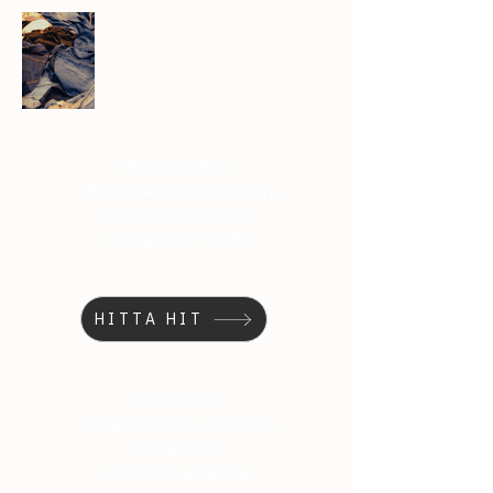
BESÖKSADRESS
Tillskärarakademin i Göteborg
Gamlestadens Fabriker
Väverigatan 6, Hus B1
HITTA HIT
POSTADRESS
Tillskärarakademin i Göteborg
Väverigatan 6
SE - 415 11 Göteborg