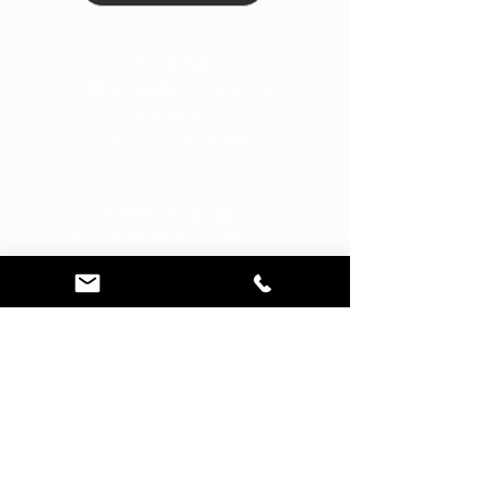
POSTADRESS
Tillskärarakademin i Göteborg
Väverigatan 6
SE - 415 11 Göteborg
TELEFON
031-15 22 75
MAIL
info@tillskararakademin.se
BANKGIRO
5911-9362