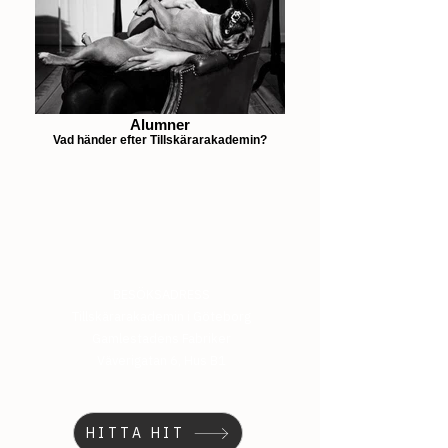
Alumner
Vad händer efter Tillskärarakademin?
BESÖKSADRESS
Tillskärarakademin i Göteborg
Gamlestadens Fabriker
Väverigatan 6, Hus B1
HITTA HIT