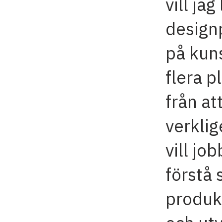
vill jag
design
på kuns
flera pl
från at
verkli
vill jo
förstå 
produk