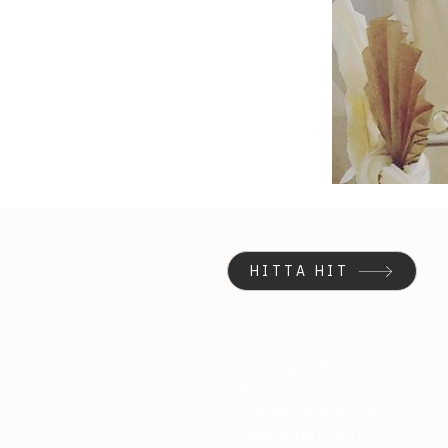
HITTA HIT
BESÖKSADRESS
Tillskärarakademin i Göteborg
Gamlestadens Fabriker
Väverigatan 6, Hus B1