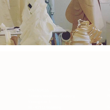
T
POSTADRESS
M
Tillskärarakademin i Göteborg
Väverigatan 6
B
SE - 415 11 Göteborg