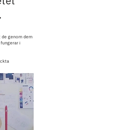
etet
.
att de genom dem
fungerar i
äckta