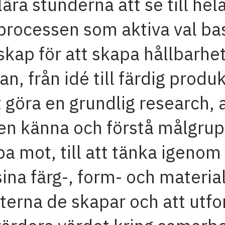
 lära stunderna att se till hel
processen som aktiva val ba
kap för att skapa hållbarhe
an, från idé till färdig produk
t göra en grundlig research, 
gen känna och förstå målgru
bba mot, till att tänka igenom
sina färg-, form- och material
terna de skapar och att utfo