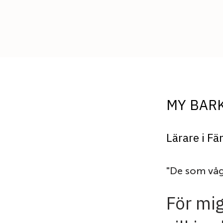
MY BAR
Lärare i Fä
"De som våg
För mig