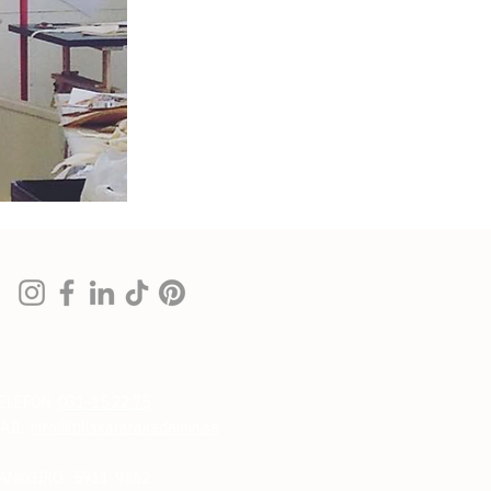
ELEFON
031-15 22 75
AIL
info@tillskararakademin.se
ANKGIRO 5911-9362