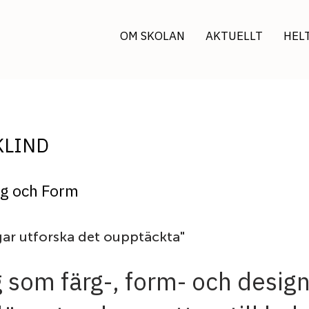
OM SKOLAN
AKTUELLT
HEL
KLIND
rg och Form
ar utforska det oupptäckta"
 som färg-, form- och design