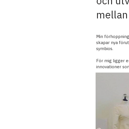
och ut
mellan 
Min förhoppning 
skapar nya föru
symbios.
För mig ligger 
innovationer som