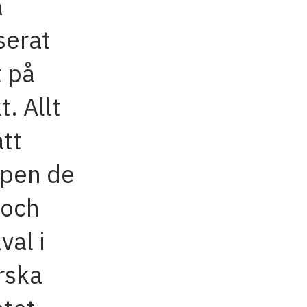
a
serat
t på
t. Allt
att
ppen de
 och
val i
rska