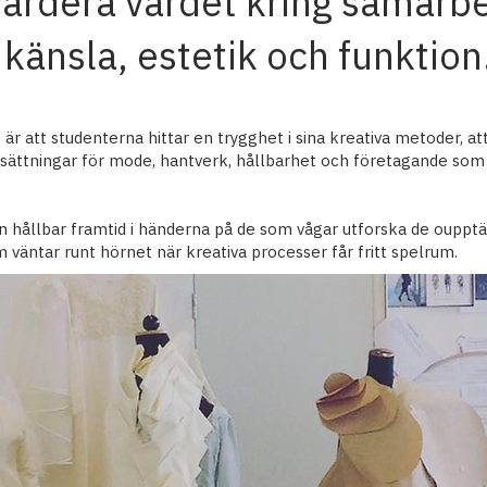
värdera värdet kring samarb
känsla, estetik och funktion
är att studenterna hittar en trygghet i sina kreativa metoder, 
tsättningar för mode, hantverk, hållbarhet och företagande som 
en hållbar framtid i händerna på de som vågar utforska de ouppt
 väntar runt hörnet när kreativa processer får fritt spelrum.