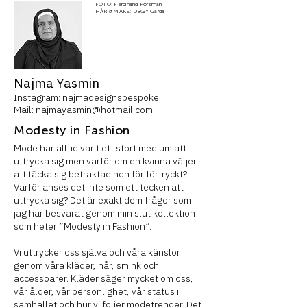
FOTO: Ferdinand Forsman
HÅR & MAKE: DBGY Gårda
Najma Yasmin
Instagram: najmadesignsbespoke
Mail:
najmayasmin@hotmail.com
Modesty in Fashion
Mode har alltid varit ett stort medium att
uttrycka sig men varför om en kvinna väljer
att täcka sig betraktad hon för förtryckt?
Varför anses det inte som ett tecken att
uttrycka sig? Det är exakt dem frågor som
jag har besvarat genom min slut kollektion
som heter ”Modesty in Fashion”.
Vi uttrycker oss själva och våra känslor
genom våra kläder, hår, smink och
accessoarer. Kläder säger mycket om oss,
vår ålder, vår personlighet, vår status i
samhället och hur vi följer modetrender. Det