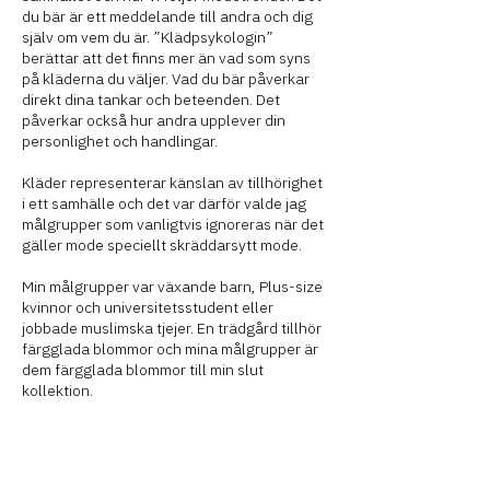
du bär är ett meddelande till andra och dig
själv om vem du är. ”Klädpsykologin”
berättar att det finns mer än vad som syns
på kläderna du väljer. Vad du bär påverkar
direkt dina tankar och beteenden. Det
påverkar också hur andra upplever din
personlighet och handlingar.
Kläder representerar känslan av tillhörighet
i ett samhälle och det var därför valde jag
målgrupper som vanligtvis ignoreras när det
gäller mode speciellt skräddarsytt mode.
Min målgrupper var växande barn, Plus-size
kvinnor och universitetsstudent eller
jobbade muslimska tjejer. En trädgård tillhör
färgglada blommor och mina målgrupper är
dem färgglada blommor till min slut
kollektion.