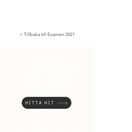
< Tillbaka till Examen 2021
BESÖKSADRESS
Tillskärarakademin i Göteborg
Gamlestadens Fabriker
Väverigatan 6, Hus B1
HITTA HIT
POSTADRESS
Tillskärarakademin i Göteborg