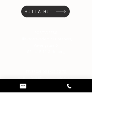
HITTA HIT
POSTADRESS
Tillskärarakademin i Göteborg
Väverigatan 6
SE - 415 11 Göteborg
TELEFON
031-15 22 75
MAIL
info@tillskararakademin.se
BANKGIRO
5911-9362