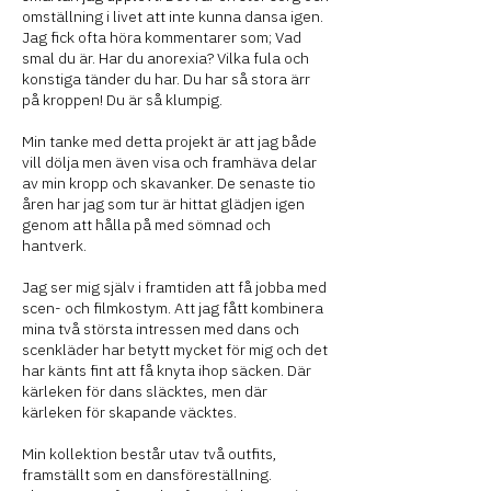
omställning i livet att inte kunna dansa igen.
Jag fick ofta höra kommentarer som; Vad
smal du är. Har du anorexia? Vilka fula och
konstiga tänder du har. Du har så stora ärr
på kroppen! Du är så klumpig.
Min tanke med detta projekt är att jag både
vill dölja men även visa och framhäva delar
av min kropp och skavanker. De senaste tio
åren har jag som tur är hittat glädjen igen
genom att hålla på med sömnad och
hantverk.
Jag ser mig själv i framtiden att få jobba med
scen- och filmkostym. Att jag fått kombinera
mina två största intressen med dans och
scenkläder har betytt mycket för mig och det
har känts fint att få knyta ihop säcken. Där
kärleken för dans släcktes, men där
kärleken för skapande väcktes.
Min kollektion består utav två outfits,
framställt som en dansföreställning.