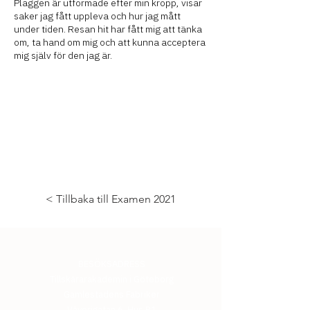
Plaggen är utformade efter min kropp, visar
saker jag fått uppleva och hur jag mått
under tiden. Resan hit har fått mig att tänka
om, ta hand om mig och att kunna acceptera
mig själv för den jag är.
< Tillbaka till Examen 2021
BESÖKSADRESS
Tillskärarakademin i Göteborg
Gamlestadens Fabriker
Väverigatan 6, Hus B1