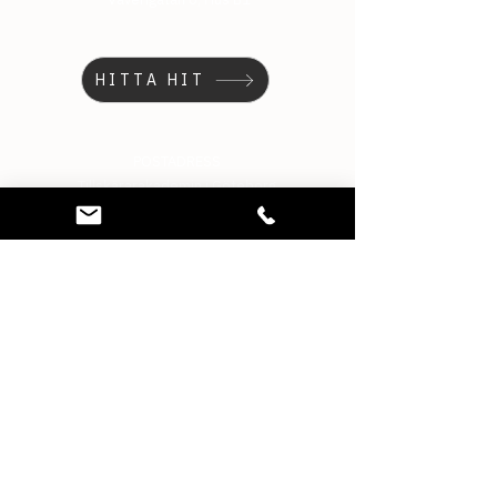
HITTA HIT
POSTADRESS
Tillskärarakademin i Göteborg
Väverigatan 6
SE - 415 11 Göteborg
TELEFON
031-15 22 75
MAIL
info@tillskararakademin.se
BANKGIRO
5911-9362