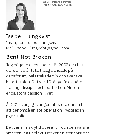
FOTO: Ferdinand Forsman
HÅR & MAKE: DBGY Gårda
Isabel Ljungkvist
Instagram: isabel.ljungkvist
Mail:
Isabel.ljungkvist@gmail.com
Bent Not Broken
Jag började dansa balett år 2002 och fick
dansa i tio år totalt. Jag dansade på
dansforum, balettakademin och svenska
balettskolan. Det var 10 långa år av hård
träning, disciplin och perfektion. Min då,
enda stora passion i livet.
År 2012 var jag tvungen att sluta dansa för
att genomgå en steloperation i ryggraden
pga Skolios.
Det var en riskfylld operation och den värsta
smärtan jag upplevt. Det var en stor sorg och