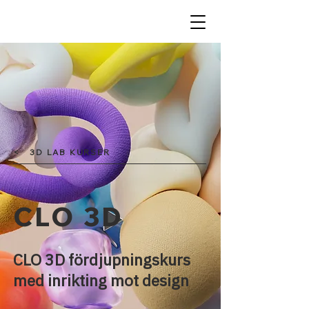
< 3D LAB KURSER
CLO 3D
CLO 3D fördjupningskurs
med inrikting mot design