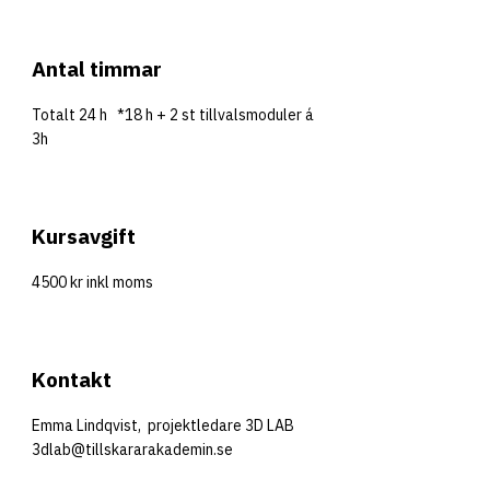
Antal timmar
Totalt 24 h *18 h + 2 st tillvalsmoduler á
3h
Kursavgift
4500 kr inkl moms
Kontakt
Emma Lindqvist, projektledare 3D LAB
3dlab@tillskararakademin.se