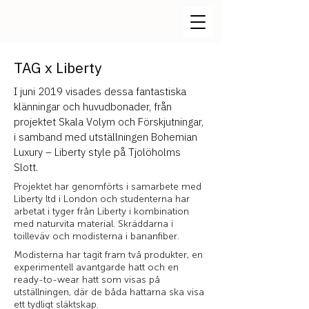
TAG x Liberty
I juni 2019 visades dessa fantastiska
klänningar och huvudbonader, från
projektet Skala Volym och Förskjutningar,
i samband med utställningen Bohemian
Luxury – Liberty style på Tjolöholms
Slott.
Projektet har genomförts i samarbete med
Liberty ltd i London och studenterna har
arbetat i tyger från Liberty i kombination
med naturvita material. Skräddarna i
toilleväv och modisterna i bananfiber.
Modisterna har tagit fram två produkter, en
experimentell avantgarde hatt och en
ready-to-wear hatt som visas på
utställningen, där de båda hattarna ska visa
ett tydligt släktskap.