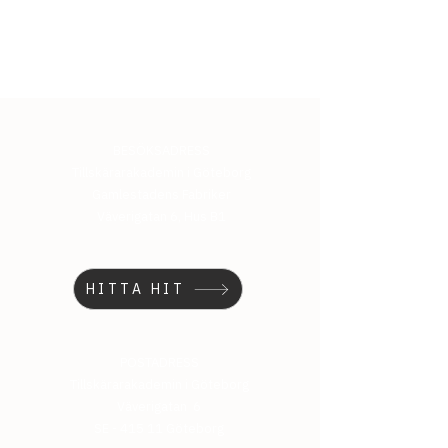
BESÖKSADRESS
Tillskärarakademin i Göteborg
Gamlestadens Fabriker
Väverigatan 6, Hus B1
HITTA HIT
POSTADRESS
Tillskärarakademin i Göteborg
Väverigatan 6
SE - 415 11 Göteborg